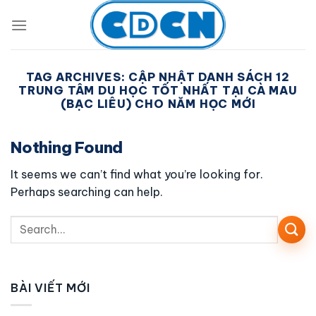
Skip
to
content
TAG ARCHIVES:
CẬP NHẬT DANH SÁCH 12
TRUNG TÂM DU HỌC TỐT NHẤT TẠI CÀ MAU
(BẠC LIÊU) CHO NĂM HỌC MỚI
Nothing Found
It seems we can’t find what you’re looking for.
Perhaps searching can help.
BÀI VIẾT MỚI