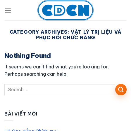
Skip
to
content
CATEGORY ARCHIVES:
VẬT LÝ TRỊ LIỆU VÀ
PHỤC HỒI CHỨC NĂNG
Nothing Found
It seems we can’t find what you’re looking for.
Perhaps searching can help.
BÀI VIẾT MỚI