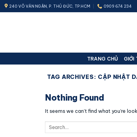
Skip
240 VÕ VĂN NGÂN, P. THỦ ĐỨC, TP.HCM
0909 674 234
to
content
TRANG CHỦ
GIỚI
TAG ARCHIVES:
CẬP NHẬT D
Nothing Found
It seems we can’t find what you’re look