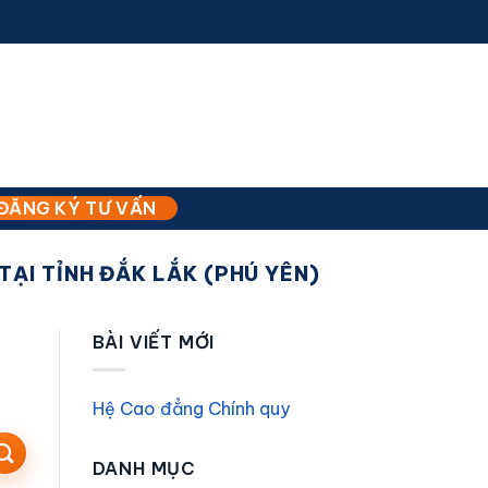
ĐĂNG KÝ TƯ VẤN
ẠI TỈNH ĐẮK LẮK (PHÚ YÊN)
BÀI VIẾT MỚI
Hệ Cao đẳng Chính quy
DANH MỤC