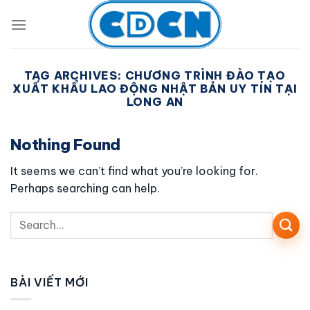
Skip
to
content
TAG ARCHIVES:
CHƯƠNG TRÌNH ĐÀO TẠO
XUẤT KHẨU LAO ĐỘNG NHẬT BẢN UY TÍN TẠI
LONG AN
Nothing Found
It seems we can’t find what you’re looking for.
Perhaps searching can help.
BÀI VIẾT MỚI