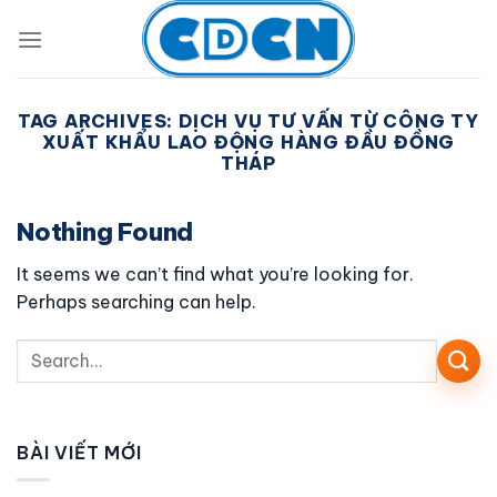
Skip
to
content
TAG ARCHIVES:
DỊCH VỤ TƯ VẤN TỪ CÔNG TY
XUẤT KHẨU LAO ĐỘNG HÀNG ĐẦU ĐỒNG
THÁP
Nothing Found
It seems we can’t find what you’re looking for.
Perhaps searching can help.
BÀI VIẾT MỚI