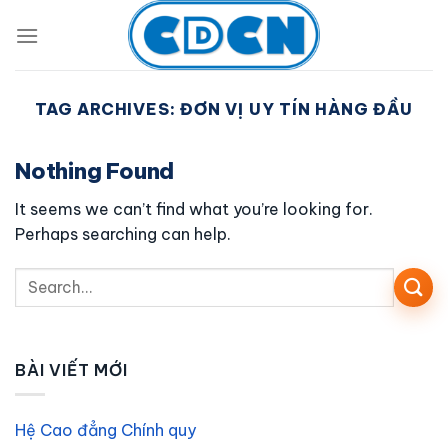
Skip
to
content
TAG ARCHIVES:
ĐƠN VỊ UY TÍN HÀNG ĐẦU
Nothing Found
It seems we can’t find what you’re looking for.
Perhaps searching can help.
BÀI VIẾT MỚI
Hệ Cao đẳng Chính quy