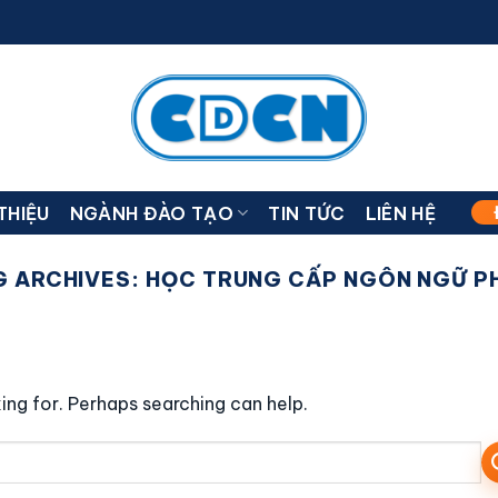
 THIỆU
NGÀNH ĐÀO TẠO
TIN TỨC
LIÊN HỆ
G ARCHIVES:
HỌC TRUNG CẤP NGÔN NGỮ P
ing for. Perhaps searching can help.