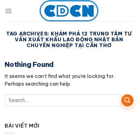
Skip
to
content
TAG ARCHIVES:
KHÁM PHÁ 12 TRUNG TÂM TƯ
VẤN XUẤT KHẨU LAO ĐỘNG NHẬT BẢN
CHUYÊN NGHIỆP TẠI CẦN THƠ
Nothing Found
It seems we can’t find what you’re looking for.
Perhaps searching can help.
BÀI VIẾT MỚI