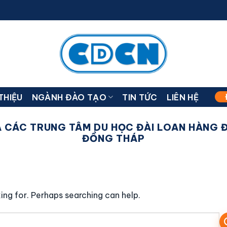
 THIỆU
NGÀNH ĐÀO TẠO
TIN TỨC
LIÊN HỆ
 CÁC TRUNG TÂM DU HỌC ĐÀI LOAN HÀNG ĐẦ
ĐỒNG THÁP
ing for. Perhaps searching can help.