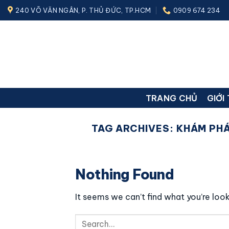
Skip
240 VÕ VĂN NGÂN, P. THỦ ĐỨC, TP.HCM
0909 674 234
to
content
TRANG CHỦ
GIỚI
TAG ARCHIVES:
KHÁM PHÁ
Nothing Found
It seems we can’t find what you’re look