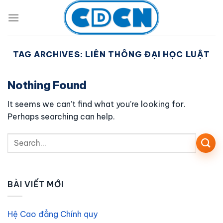
Skip
to
content
TAG ARCHIVES:
LIÊN THÔNG ĐẠI HỌC LUẬT
Nothing Found
It seems we can’t find what you’re looking for.
Perhaps searching can help.
BÀI VIẾT MỚI
Hệ Cao đẳng Chính quy