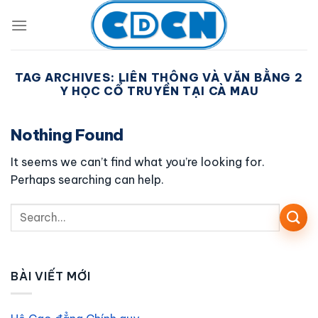
Skip
to
content
TAG ARCHIVES:
LIÊN THÔNG VÀ VĂN BẰNG 2
Y HỌC CỔ TRUYỀN TẠI CÀ MAU
Nothing Found
It seems we can’t find what you’re looking for.
Perhaps searching can help.
BÀI VIẾT MỚI