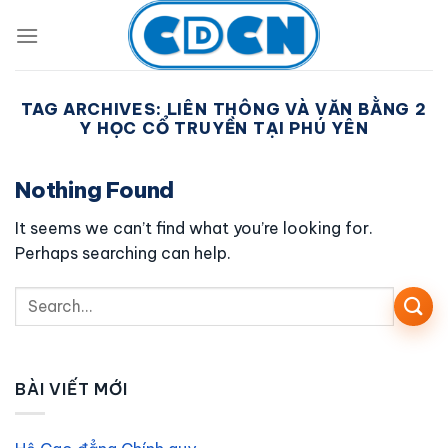
Skip
to
content
TAG ARCHIVES:
LIÊN THÔNG VÀ VĂN BẰNG 2
Y HỌC CỔ TRUYỀN TẠI PHÚ YÊN
Nothing Found
It seems we can’t find what you’re looking for.
Perhaps searching can help.
BÀI VIẾT MỚI