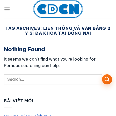
Skip
to
content
TAG ARCHIVES:
LIÊN THÔNG VÀ VĂN BẰNG 2
Y SĨ ĐA KHOA TẠI ĐỒNG NAI
Nothing Found
It seems we can’t find what you’re looking for.
Perhaps searching can help.
BÀI VIẾT MỚI