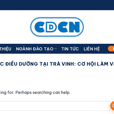
 THIỆU
NGÀNH ĐÀO TẠO
TIN TỨC
LIÊN HỆ
ỆC ĐIỀU DƯỠNG TẠI TRÀ VINH: CƠ HỘI LÀM 
ing for. Perhaps searching can help.