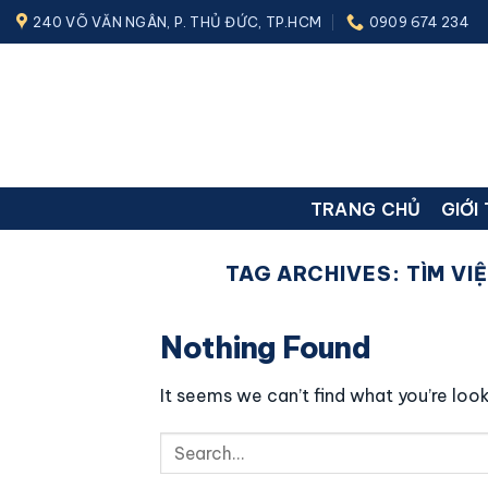
Skip
240 VÕ VĂN NGÂN, P. THỦ ĐỨC, TP.HCM
0909 674 234
to
content
TRANG CHỦ
GIỚI
TAG ARCHIVES:
TÌM VI
Nothing Found
It seems we can’t find what you’re look