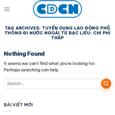
Skip
to
content
TAG ARCHIVES:
TUYỂN DỤNG LAO ĐỘNG PHỔ
THÔNG ĐI NƯỚC NGOÀI TỪ BẠC LIÊU: CHI PHÍ
THẤP
Nothing Found
It seems we can’t find what you’re looking for.
Perhaps searching can help.
BÀI VIẾT MỚI