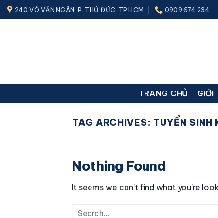
Skip
240 VÕ VĂN NGÂN, P. THỦ ĐỨC, TP.HCM
0909 674 234
to
content
TRANG CHỦ
GIỚI
TAG ARCHIVES:
TUYỂN SINH 
Nothing Found
It seems we can’t find what you’re look