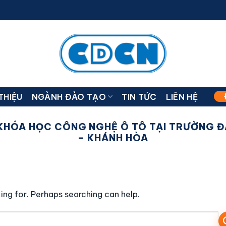
 THIỆU
NGÀNH ĐÀO TẠO
TIN TỨC
LIÊN HỆ
KHÓA HỌC CÔNG NGHỆ Ô TÔ TẠI TRƯỜNG ĐÀ
– KHÁNH HÒA
ing for. Perhaps searching can help.