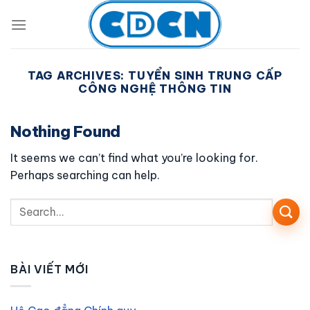
Skip
to
content
TAG ARCHIVES:
TUYỂN SINH TRUNG CẤP
CÔNG NGHỆ THÔNG TIN
Nothing Found
It seems we can’t find what you’re looking for.
Perhaps searching can help.
BÀI VIẾT MỚI