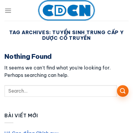
Skip
to
content
TAG ARCHIVES:
TUYỂN SINH TRUNG CẤP Y
DƯỢC CỔ TRUYỀN
Nothing Found
It seems we can’t find what you’re looking for.
Perhaps searching can help.
BÀI VIẾT MỚI