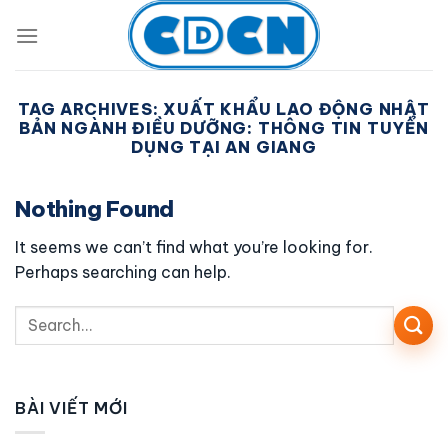
Skip
to
content
TAG ARCHIVES:
XUẤT KHẨU LAO ĐỘNG NHẬT
BẢN NGÀNH ĐIỀU DƯỠNG: THÔNG TIN TUYỂN
DỤNG TẠI AN GIANG
Nothing Found
It seems we can’t find what you’re looking for.
Perhaps searching can help.
BÀI VIẾT MỚI