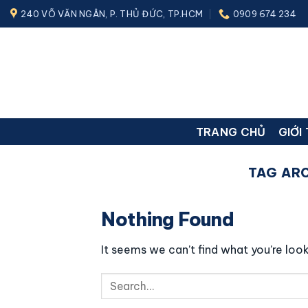
Skip
240 VÕ VĂN NGÂN, P. THỦ ĐỨC, TP.HCM
0909 674 234
to
content
TRANG CHỦ
GIỚI
TAG AR
Nothing Found
It seems we can’t find what you’re look