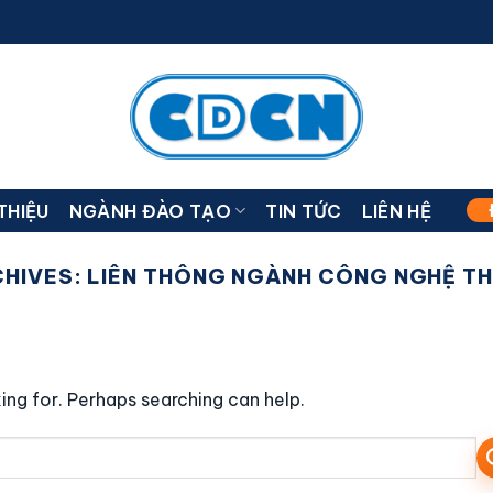
 THIỆU
NGÀNH ĐÀO TẠO
TIN TỨC
LIÊN HỆ
CHIVES:
LIÊN THÔNG NGÀNH CÔNG NGHỆ TH
ing for. Perhaps searching can help.