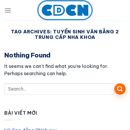
Skip
to
content
TAG ARCHIVES:
TUYỂN SINH VĂN BẰNG 2
TRUNG CẤP NHA KHOA
Nothing Found
It seems we can’t find what you’re looking for.
Perhaps searching can help.
BÀI VIẾT MỚI