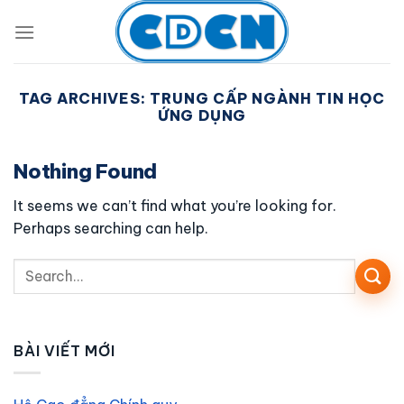
Skip
to
content
TAG ARCHIVES:
TRUNG CẤP NGÀNH TIN HỌC
ỨNG DỤNG
Nothing Found
It seems we can’t find what you’re looking for.
Perhaps searching can help.
BÀI VIẾT MỚI